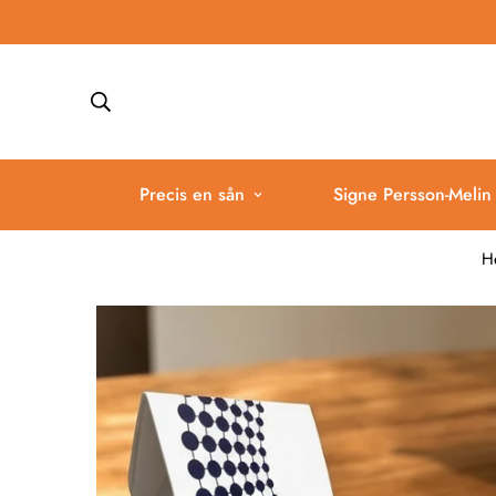
Precis en sån
Signe Persson-Melin
H