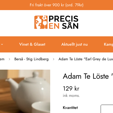
Fri frakt över 900 kr (ord. 79kr)
Vinet & Glaset
Aktuellt just nu
Kamp
em
Berså - Stig Lindberg
Adam Te Löste "Earl Grey de Lux
Adam Te Löste 
129 kr
Vanligt
pris
ink moms.
Kvantitet