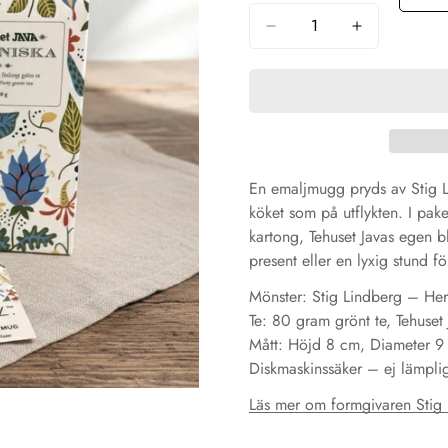
En emaljmugg pryds av Stig Li
köket som på utflykten. I pak
kartong, Tehuset Javas egen 
present eller en lyxig stund fö
Mönster: Stig Lindberg – He
Te: 80 gram grönt te, Tehuset
Mått: Höjd 8 cm, Diameter 9
Diskmaskinssäker – ej lämpli
Läs mer om formgivaren Stig 