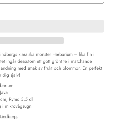
ndbergs klassiska mönster Herbarium – lika fin i
etet ingår dessutom ett gott grönt te i matchande
blandning med smak av frukt och blommor. En perfekt
r dig själv!
rbarium
 Java
 cm, Rymd 3,5 dl
g i mikrovågsugn
Lindberg.