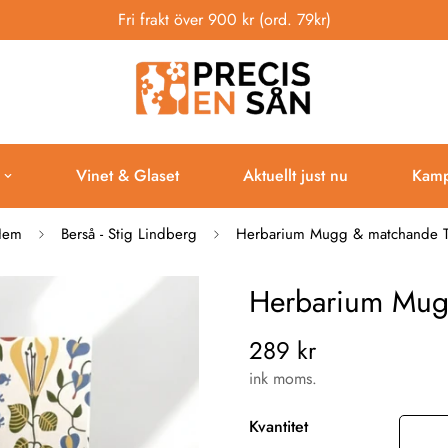
Fri frakt över 900 kr (ord. 79kr)
Vinet & Glaset
Aktuellt just nu
Kamp
Hem
Berså - Stig Lindberg
Herbarium Mugg & matchande 
Herbarium Mug
289 kr
Vanligt
pris
ink moms.
Kvantitet