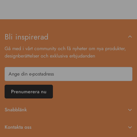
Bli inspirerad
Gå med i vårt community och få nyheter om nya produkter,
designberättelser och exklusiva erbjudanden
Prenumerera nu
Snabblänk
Startsida
Kontakta oss
Katalog
0704-536304