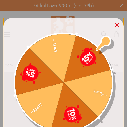
Fri frakt över 900 kr (ord. 79kr)
Sorry...
Hem
Signe Persson-Melin
Boda Nova Liten Tekanna S Persson-Melin
Sorry...
Sorry...