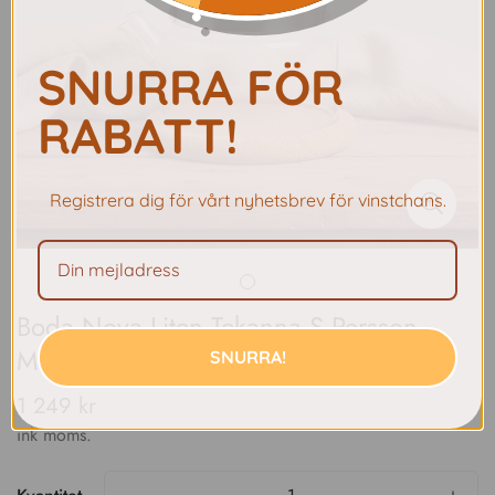
SNURRA FÖR
RABATT!
Registrera dig för vårt nyhetsbrev för vinstchans.
Boda Nova Liten Tekanna S Persson-
Melin
SNURRA!
1 249 kr
Vanligt
pris
ink moms.