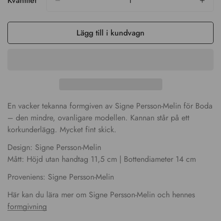
Kvantitet
Confirm your age
Lägg till i kundvagn
Are you 18 years old or older?
No, I'm not
Yes, I am
En vacker tekanna formgiven av Signe Persson-Melin för Boda
– den mindre, ovanligare modellen. Kannan står på ett
korkunderlägg. Mycket fint skick.
Design: Signe Persson-Melin
Mått: Höjd utan handtag 11,5 cm | Bottendiameter 14 cm
Proveniens: Signe Persson-Melin
Här kan du lära mer om Signe Persson-Melin och hennes
formgivning