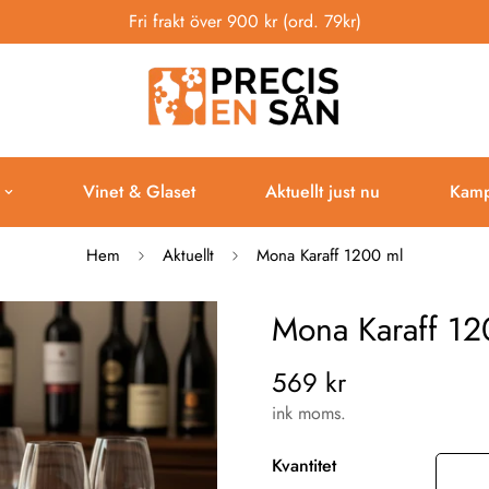
Fri frakt över 900 kr (ord. 79kr)
Vinet & Glaset
Aktuellt just nu
Kamp
Hem
Aktuellt
Mona Karaff 1200 ml
Mona Karaff 12
569 kr
Vanligt
pris
ink moms.
Kvantitet