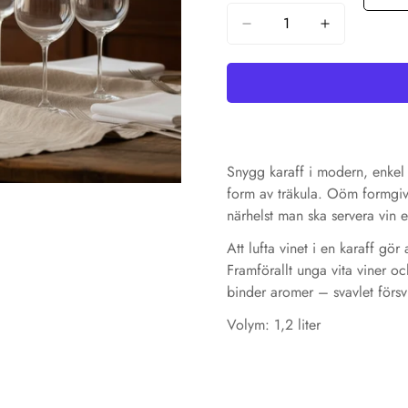
Snygg karaff i modern, enkel 
form av träkula. Oöm formgiv
närhelst man ska servera vin el
Confirm your age
Att lufta vinet i en karaff gör
Framförallt unga vita viner o
Are you 18 years old or older?
binder aromer – svavlet försvi
No, I'm not
Yes, I am
Volym: 1,2 liter