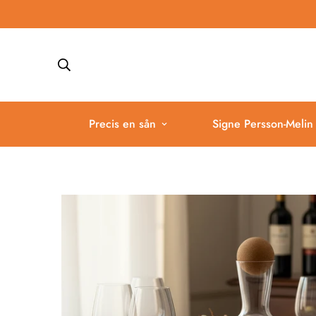
Precis en sån
Signe Persson-Melin