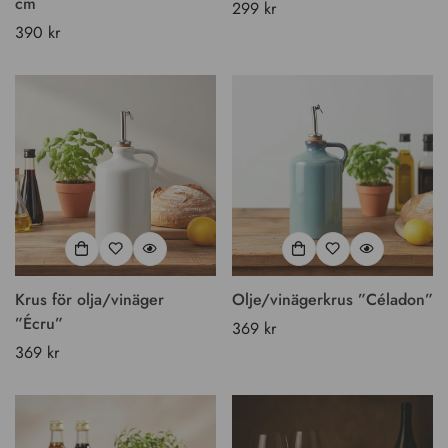
cm
Vanligt
299 kr
Vanligt
390 kr
pris
pris
Krus för olja/vinäger
Olje/vinägerkrus ”Céladon”
”Écru”
Vanligt
369 kr
Vanligt
369 kr
pris
pris