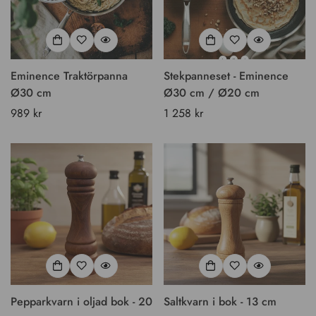
Eminence Traktörpanna
Stekpanneset - Eminence
Ø30 cm
Ø30 cm / Ø20 cm
Vanligt
989 kr
Vanligt
1 258 kr
pris
pris
Pepparkvarn i oljad bok - 20
Saltkvarn i bok - 13 cm