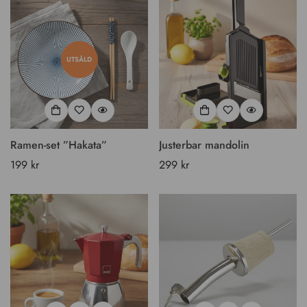
UTSÅLD
Ramen-set ”Hakata”
Justerbar mandolin
Vanligt
199 kr
Vanligt
299 kr
pris
pris