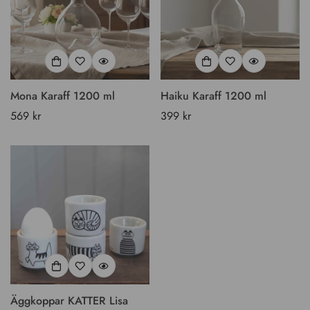
Mona Karaff 1200 ml
Haiku Karaff 1200 ml
Vanligt
569 kr
Vanligt
399 kr
pris
pris
Äggkoppar KATTER Lisa