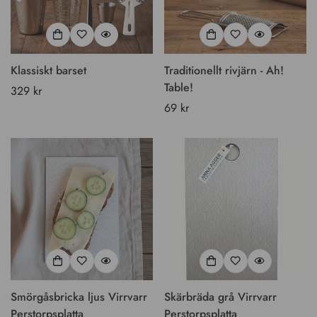
Klassiskt barset
Traditionellt rivjärn - Ah!
Table!
Vanligt
329 kr
pris
Vanligt
69 kr
pris
Smörgåsbricka ljus Virrvarr
Skärbräda grå Virrvarr
Perstorpsplatta
Perstorpsplatta