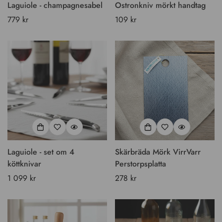
Laguiole - champagnesabel
Ostronkniv mörkt handtag
Vanligt
779 kr
Vanligt
109 kr
pris
pris
Laguiole - set om 4
Skärbräda Mörk VirrVarr
köttknivar
Perstorpsplatta
Vanligt
1 099 kr
Vanligt
278 kr
pris
pris