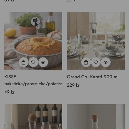
pris
pris
KISSE
Grand Cru Karaff 900 ml
baksticka/provsticka/potatissticka
Vanligt
229 kr
Vanligt
49 kr
pris
pris