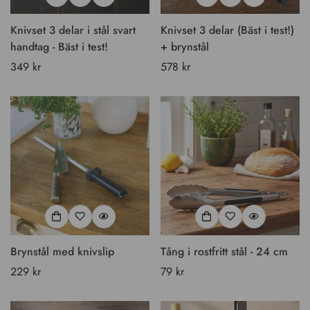
Knivset 3 delar i stål svart
Knivset 3 delar (Bäst i test!)
handtag - Bäst i test!
+ brynstål
Vanligt
349 kr
Vanligt
578 kr
pris
pris
Brynstål med knivslip
Tång i rostfritt stål - 24 cm
Vanligt
229 kr
Vanligt
79 kr
pris
pris