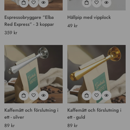
Espressobryggare ”Elba
Hällpip med vipplock
Red Express” - 3 koppar
Vanligt
49 kr
Vanligt
359 kr
pris
pris
Kaffemått och förslutning i
Kaffemått och förslutning i
ett - silver
ett - guld
Vanligt
89 kr
Vanligt
89 kr