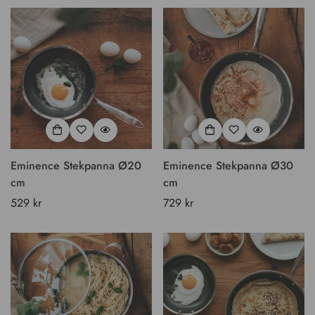
Eminence Stekpanna Ø20
Eminence Stekpanna Ø30
cm
cm
Vanligt
529 kr
Vanligt
729 kr
pris
pris