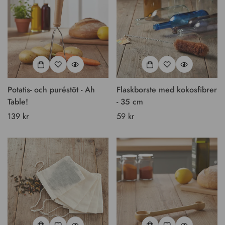
Potatis- och puréstöt - Ah
Flaskborste med kokosfibrer
Table!
- 35 cm
Vanligt
139 kr
Vanligt
59 kr
pris
pris