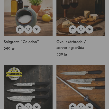
Saltgrotta ”Celadon”
Oval skärbräda /
serveringsbräda
Vanligt
259 kr
pris
Vanligt
229 kr
pris