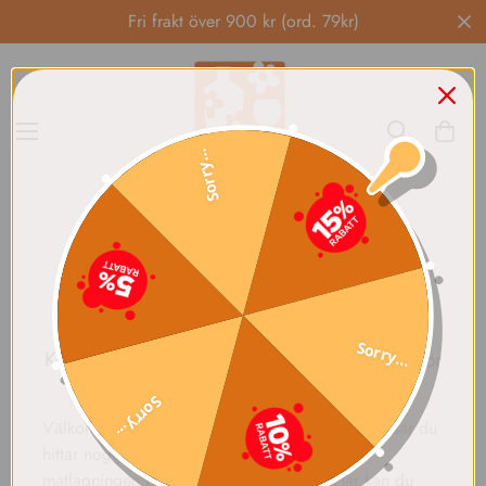
Fri frakt över 900 kr (ord. 79kr)
Sorry...
Hem
Kök & Matlagning
Kök & Matlagning
Sorry...
Kök & Matlagning – Köksredskap, stekpannor
& köksdetaljer online
Sorry...
Välkommen till vår kategori Kök & Matlagning, där du
hittar noggrant utvalda produkter som gör
matlagningen både roligare och bättre. Här kan du