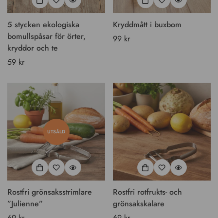
5 stycken ekologiska
Kryddmått i buxbom
bomullspåsar för örter,
Vanligt
99 kr
kryddor och te
pris
Vanligt
59 kr
pris
UTSÅLD
Rostfri grönsaksstrimlare
Rostfri rotfrukts- och
”Julienne”
grönsakskalare
Vanligt
69 kr
Vanligt
69 kr