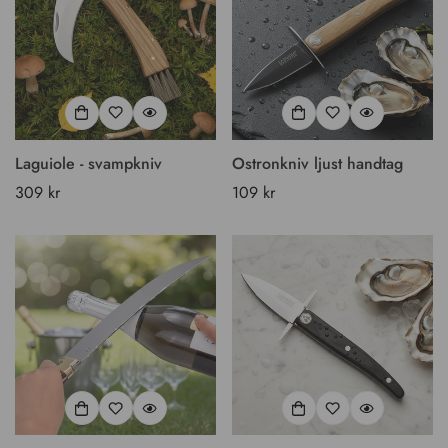
Laguiole - svampkniv
Ostronkniv ljust handtag
Vanligt
309 kr
Vanligt
109 kr
pris
pris