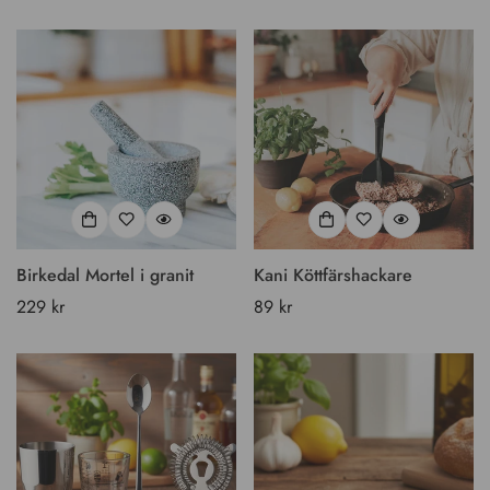
pris
pris
Confirm your age
Are you 18 years old or older?
No, I'm not
Yes, I am
Birkedal Mortel i granit
Kani Köttfärshackare
Vanligt
229 kr
Vanligt
89 kr
pris
pris