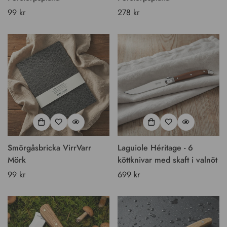
Vanligt
99 kr
Vanligt
278 kr
pris
pris
Smörgåsbricka VirrVarr
Laguiole Héritage - 6
Mörk
köttknivar med skaft i valnöt
Vanligt
99 kr
Vanligt
699 kr
pris
pris