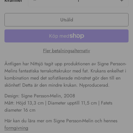
Kvantitet
Confirm your age
Utsåld
Are you 18 years old or older?
No, I'm not
Yes, I am
Fler betalningsalternativ
Äntligen har Nittsjö tagit upp produktionen av Signe Persson-
Melins fantastiska terrakottakrukor med fat. Krukans enkelhet i
kombination med det sofistikerade mönstret gör den till en
skönhet! Detta är den mindre krukan. Nyproducerad.
Design: Signe Persson-Melin, 2008
Mått: Höjd 13,3 cm | Diameter upptill 11,5 cm | Fatets
diameter 16 cm
Här kan du lära mer om Signe Persson-Melin och hennes
formgivning