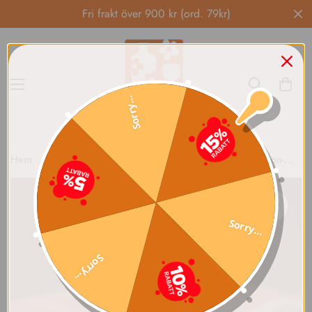
Fri frakt över 900 kr (ord. 79kr)
Sorry...
Hem
Keramik
Nittsjökrukan "VÅG" Signe Persson-Melin
Sorry...
Sorry...