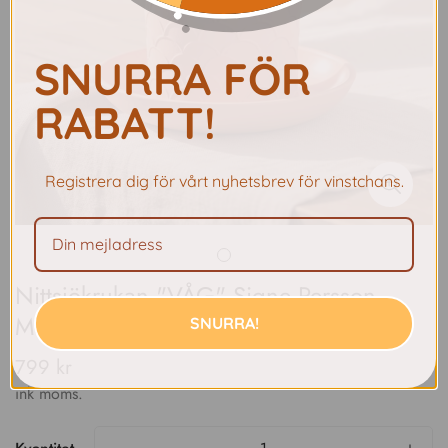
SNURRA FÖR
RABATT!
Registrera dig för vårt nyhetsbrev för vinstchans.
Nittsjökrukan "VÅG" Signe Persson-
Melin
SNURRA!
799 kr
Vanligt
pris
ink moms.